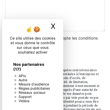
X
Masquer le ban
En cochant cette case, j'accepte les conditions
Ce site utilise des cookies
et vous donne le contrôle
particulières ci-dessous **
sur ceux que vous
souhaitez activer
ENVOYER
Nos partenaires
(17)
** Les données personnelles communiquées sont nécessaires
aux fins de vous contacter. Elles sont destinées à l'entreprise et
APIs
ses sous-traitants. Vous disposez de droits d’accès, de
Autre
rectification, d’effacement, de portabilité, de limitation,
Mesure d'audience
d’opposition, de retrait de votre consentement à tout moment et
Régies publicitaires
du droit d’introduire une réclamation auprès d’une autorité de
Réseaux sociaux
contrôle, ainsi que d’organiser le sort de vos données post-
Support
mortem. Vous pouvez exercer ces droits par voie postale ou par
Vidéos
courrier électronique. Un justificatif d'identité pourra vous être
demandé. Nous conservons vos données pendant la période de
prise de contact puis pendant la durée de prescription légale aux