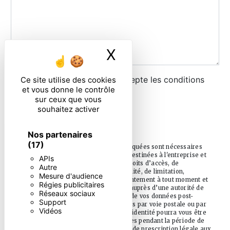
X
Masquer le ban
En cochant cette case, j'accepte les conditions
Ce site utilise des cookies
et vous donne le contrôle
particulières ci-dessous **
sur ceux que vous
souhaitez activer
ENVOYER
Nos partenaires
(17)
** Les données personnelles communiquées sont nécessaires
aux fins de vous contacter. Elles sont destinées à l'entreprise et
APIs
ses sous-traitants. Vous disposez de droits d’accès, de
Autre
rectification, d’effacement, de portabilité, de limitation,
Mesure d'audience
d’opposition, de retrait de votre consentement à tout moment et
Régies publicitaires
du droit d’introduire une réclamation auprès d’une autorité de
Réseaux sociaux
contrôle, ainsi que d’organiser le sort de vos données post-
Support
mortem. Vous pouvez exercer ces droits par voie postale ou par
Vidéos
courrier électronique. Un justificatif d'identité pourra vous être
demandé. Nous conservons vos données pendant la période de
prise de contact puis pendant la durée de prescription légale aux