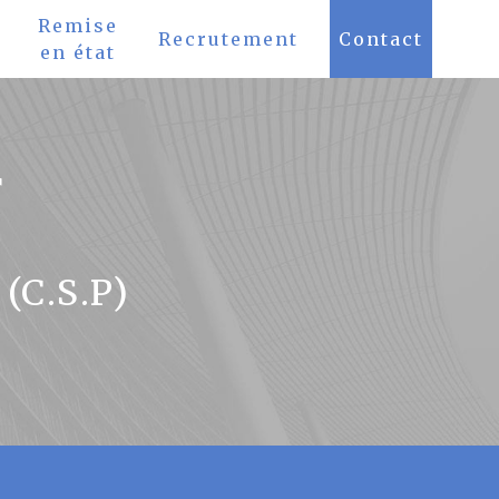
Remise
Recrutement
Contact
en état
r
(C.S.P)