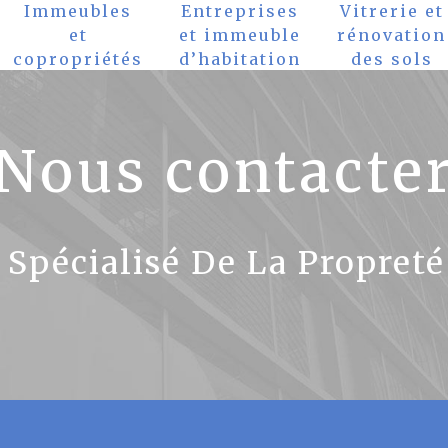
Immeubles
Entreprises
Vitrerie et
et
et immeuble
rénovation
copropriétés
d’habitation
des sols
Nous contacte
 Spécialisé De La Propreté 